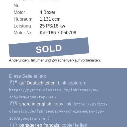
Nr.
Motor
4 Boxer
Hubraum
1.131 ccm
Leistung
25 PS/18 kw
Motor-Nr.
KdF166 7-050708
SOLD
Änderungen, Irrtümer und Zwischenverkauf vorbehalten.
Diese Seite teilen:
🇩🇪
auf Deutsch teilen:
Link kopieren:
https://pyritz-classics.de/fahrzeuge/vw-
schwimmwagen-typ-166/
🇬🇧
share in english:
copy link:
https://pyritz-
classics.de/fahrzeuge/vw-schwimmwagen-typ-
166/#googtrans(en)
🇫🇷
partager en français:
copier le lien: