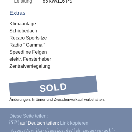
Leistung
85 kW/116 PS
Extras
Klimaanlage
Schiebedach
Recaro Sportsitze
Radio “ Gamma “
Speedline Felgen
elektr. Fensterheber
Zentralverriegelung
SOLD
Änderungen, Irrtümer und Zwischenverkauf vorbehalten.
Diese Seite teilen:
🇩🇪
auf Deutsch teilen:
Link kopieren:
https://pyritz-classics.de/fahrzeuge/vw-golf-