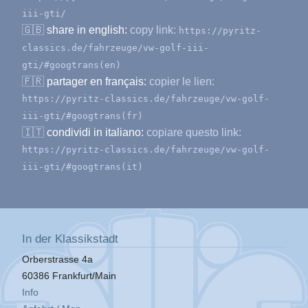
iii-gti/
🇬🇧
share in english:
copy link:
https://pyritz-
classics.de/fahrzeuge/vw-golf-iii-
gti/#googtrans(en)
🇫🇷
partager en français:
copier le lien:
https://pyritz-classics.de/fahrzeuge/vw-golf-
iii-gti/#googtrans(fr)
🇮🇹
condividi in italiano:
copiare questo link:
https://pyritz-classics.de/fahrzeuge/vw-golf-
iii-gti/#googtrans(it)
In der Klassikstadt
Orberstrasse 4a
60386 Frankfurt/Main
Info