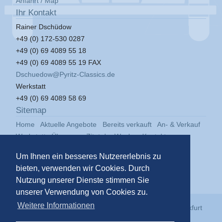
Anfahrt / Map
Ihr Kontakt
Rainer Dschüdow
+49 (0) 172-530 0287
+49 (0) 69 4089 55 18
+49 (0) 69 4089 55 19 FAX
Dschuedow@Pyritz-Classics.de
Werkstatt
+49 (0) 69 4089 58 69
Sitemap
Home
Aktuelle Angebote
Bereits verkauft
An- & Verkauf
Werkstatt
Über uns
Zitat der Woche
Kontakt
Impressum
Datenschutz
Um Ihnen ein besseres Nutzererlebnis zu
bieten, verwenden wir Cookies. Durch
Nutzung unserer Dienste stimmen Sie
unserer Verwendung von Cookies zu.
Weitere Informationen
© 2026
Pyritz Classics GmbH
in der
Klassikstadt Frankfurt