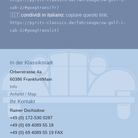
cab-2/#googtrans(fr)
🇮🇹
condividi in italiano:
copiare questo link:
https://pyritz-classics.de/fahrzeuge/vw-golf-i-
cab-2/#googtrans(it)
In der Klassikstadt
Orberstrasse 4a
60386 Frankfurt/Main
Info
Anfahrt / Map
Ihr Kontakt
Rainer Dschüdow
+49 (0) 172-530 0287
+49 (0) 69 4089 55 18
+49 (0) 69 4089 55 19 FAX