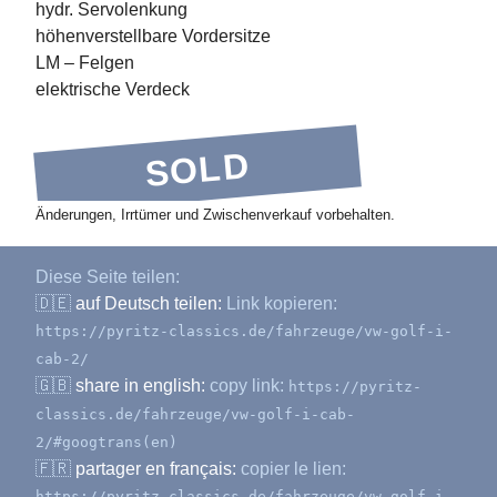
hydr. Servolenkung
höhenverstellbare Vordersitze
LM – Felgen
elektrische Verdeck
SOLD
Änderungen, Irrtümer und Zwischenverkauf vorbehalten.
Diese Seite teilen:
🇩🇪
auf Deutsch teilen:
Link kopieren:
https://pyritz-classics.de/fahrzeuge/vw-golf-i-
cab-2/
🇬🇧
share in english:
copy link:
https://pyritz-
classics.de/fahrzeuge/vw-golf-i-cab-
2/#googtrans(en)
🇫🇷
partager en français:
copier le lien:
https://pyritz-classics.de/fahrzeuge/vw-golf-i-