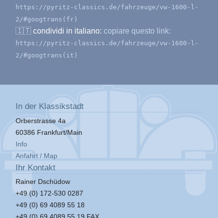
https://pyritz-classics.de/fahrzeuge/vw-1600-l-
2/#googtrans(fr)
🇮🇹
condividi in italiano:
copiare questo link:
https://pyritz-classics.de/fahrzeuge/vw-1600-l-
2/#googtrans(it)
In der Klassikstadt
Orberstrasse 4a
60386 Frankfurt/Main
Info
Anfahrt / Map
Ihr Kontakt
Rainer Dschüdow
+49 (0) 172-530 0287
+49 (0) 69 4089 55 18
+49 (0) 69 4089 55 19 FAX