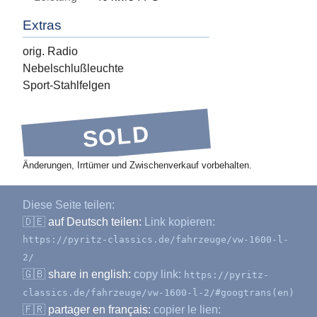
Extras
orig. Radio
Nebelschlußleuchte
Sport-Stahlfelgen
SOLD
Änderungen, Irrtümer und Zwischenverkauf vorbehalten.
Diese Seite teilen:
🇩🇪
auf Deutsch teilen:
Link kopieren:
https://pyritz-classics.de/fahrzeuge/vw-1600-l-
2/
🇬🇧
share in english:
copy link:
https://pyritz-
classics.de/fahrzeuge/vw-1600-l-2/#googtrans(en)
🇫🇷
partager en français:
copier le lien: