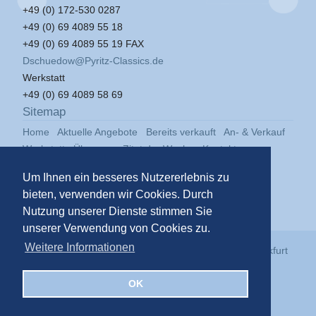
+49 (0) 172-530 0287
+49 (0) 69 4089 55 18
+49 (0) 69 4089 55 19 FAX
Dschuedow@Pyritz-Classics.de
Werkstatt
+49 (0) 69 4089 58 69
Sitemap
Home
Aktuelle Angebote
Bereits verkauft
An- & Verkauf
Werkstatt
Über uns
Zitat der Woche
Kontakt
Impressum
Datenschutz
Um Ihnen ein besseres Nutzererlebnis zu
bieten, verwenden wir Cookies. Durch
Nutzung unserer Dienste stimmen Sie
unserer Verwendung von Cookies zu.
Weitere Informationen
© 2026
Pyritz Classics GmbH
in der
Klassikstadt Frankfurt
OK