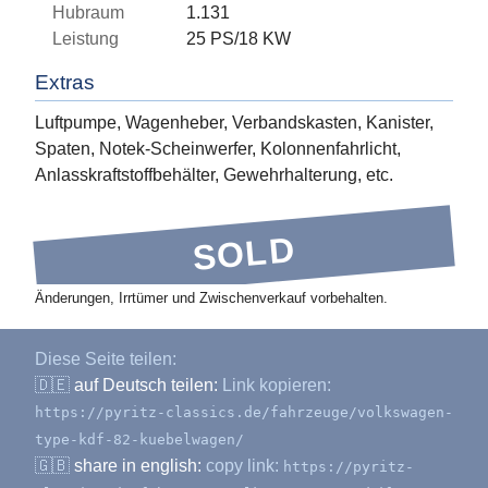
Hubraum
1.131
Leistung
25 PS/18 KW
Extras
Luftpumpe, Wagenheber, Verbandskasten, Kanister,
Spaten, Notek-Scheinwerfer, Kolonnenfahrlicht,
Anlasskraftstoffbehälter, Gewehrhalterung, etc.
SOLD
Änderungen, Irrtümer und Zwischenverkauf vorbehalten.
Diese Seite teilen:
🇩🇪
auf Deutsch teilen:
Link kopieren:
https://pyritz-classics.de/fahrzeuge/volkswagen-
type-kdf-82-kuebelwagen/
🇬🇧
share in english:
copy link:
https://pyritz-