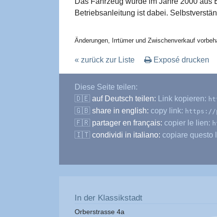
Das Fahrzeug wurde im Jahre 2000 aus Belg
Betriebsanleitung ist dabei. Selbstverstä
Änderungen, Irrtümer und Zwischenverkauf vorbeha
« zurück zur Liste
Exposé drucken
Diese Seite teilen:
🇩🇪
auf Deutsch teilen:
Link kopieren:
ht
🇬🇧
share in english:
copy link:
https://
🇫🇷
partager en français:
copier le lien:
h
🇮🇹
condividi in italiano:
copiare questo l
In der Klassikstadt
Orberstrasse 4a