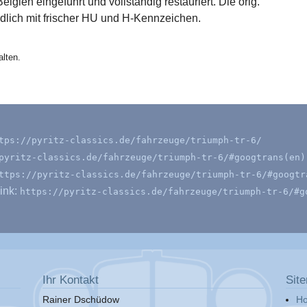
ien eingeführt und vollständig restauriert. Die orig.
ndlich mit frischer HU und H-Kennzeichen.
lten.
tps://pyritz-classics.de/fahrzeuge/triumph-tr-6/
pyritz-classics.de/fahrzeuge/triumph-tr-6/#googtrans(en)
ttps://pyritz-classics.de/fahrzeuge/triumph-tr-6/#googtr
ink:
https://pyritz-classics.de/fahrzeuge/triumph-tr-6/#g
Ihr Kontakt
Sit
Rainer Dschüdow
H