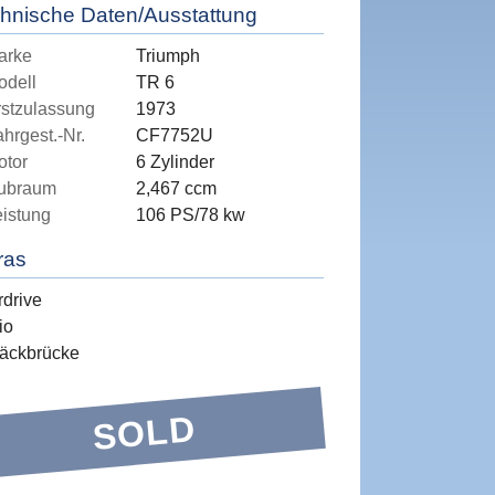
hnische Daten/Ausstattung
arke
Triumph
odell
TR 6
rstzulassung
1973
hrgest.-Nr.
CF7752U
otor
6 Zylinder
ubraum
2,467 ccm
eistung
106 PS/78 kw
ras
drive
io
äckbrücke
SOLD