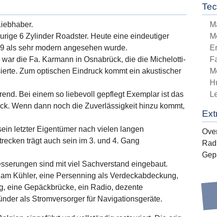
Tec
Liebhaber.
M
e urige 6 Zylinder Roadster. Heute eine eindeutiger
M
69 als sehr modern angesehen wurde.
E
 war die Fa. Karmann in Osnabrück, die die Michelotti-
Fa
sierte. Zum optischen Eindruck kommt ein akustischer
M
H
rend. Bei einem so liebevoll gepflegt Exemplar ist das
L
ick. Wenn dann noch die Zuverlässigkeit hinzu kommt,
Ext
 sein letzter Eigentümer nach vielen langen
Over
recken trägt auch sein im 3. und 4. Gang
Rad
Gep
esserungen sind mit viel Sachverstand eingebaut.
er am Kühler, eine Persenning als Verdeckabdeckung,
, eine Gepäckbrücke, ein Radio, dezente
nder als Stromversorger für Navigationsgeräte.