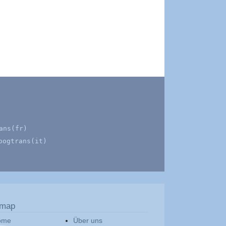
ans(fr)
oogtrans(it)
emap
ome
Über uns