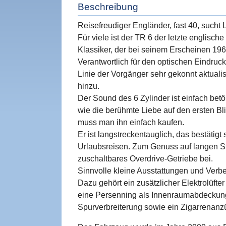
Beschreibung
Reisefreudiger Engländer, fast 40, sucht 
Für viele ist der TR 6 der letzte englisch
Klassiker, der bei seinem Erscheinen 19
Verantwortlich für den optischen Eindruck
Linie der Vorgänger sehr gekonnt aktuali
hinzu.
Der Sound des 6 Zylinder ist einfach betö
wie die berühmte Liebe auf den ersten Bl
muss man ihn einfach kaufen.
Er ist langstreckentauglich, das bestätigt
Urlaubsreisen. Zum Genuss auf langen St
zuschaltbares Overdrive-Getriebe bei.
Sinnvolle kleine Ausstattungen und Verb
Dazu gehört ein zusätzlicher Elektrolüft
eine Persenning als Innenraumabdeckung
Spurverbreiterung sowie ein Zigarrenanzü