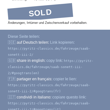
SOLD
Änderungen, Irrtümer und Zwischenverkauf vorbehalten.
Diese Seite teilen:
🇩🇪
auf Deutsch teilen:
Link kopieren:
https://pyritz-classics.de/fahrzeuge/saab-
sonett-iii-2/
🇬🇧
share in english:
copy link:
https://pyritz-
classics.de/fahrzeuge/saab-sonett-iii-
2/#googtrans(en)
🇫🇷
partager en français:
copier le lien:
https://pyritz-classics.de/fahrzeuge/saab-
sonett-iii-2/#googtrans(fr)
🇮🇹
condividi in italiano:
copiare questo link:
https://pyritz-classics.de/fahrzeuge/saab-
sonett-iii-2/#googtrans(it)