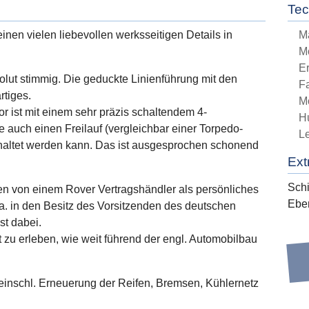
Tec
einen vielen liebevollen werksseitigen Details in
M
M
E
olut stimmig. Die geduckte Linienführung mit den
Fa
rtiges.
M
r ist mit einem sehr präzis schaltendem 4-
H
 auch einen Freilauf (vergleichbar einer Torpedo-
L
haltet werden kann. Das ist ausgesprochen schonend
Ext
Sch
n von einem Rover Vertragshändler als persönliches
Ebe
a. in den Besitz des Vorsitzenden des deutschen
st dabei.
 zu erleben, wie weit führend der engl. Automobilbau
, einschl. Erneuerung der Reifen, Bremsen, Kühlernetz