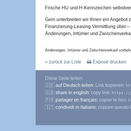
Frische HU und H-Kennzeichen selbstver
Gern unterbreiten wir Ihnen ein Angebot 
Finanzierung-Leasing-Vermittlung über –
Änderungen, Irrtümer und Zwischenverkau
Änderungen, Irrtümer und Zwischenverkauf vorbeha
« zurück zur Liste
Exposé drucken
Diese Seite teilen:
🇩🇪
auf Deutsch teilen:
Link kopieren:
ht
🇬🇧
share in english:
copy link:
https://
🇫🇷
partager en français:
copier le lien:
h
🇮🇹
condividi in italiano:
copiare questo l