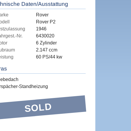
hnische Daten/Ausstattung
arke
Rover
odell
Rover P2
rstzulassung
1946
hrgest.-Nr.
6430020
otor
6 Zylinder
ubraum
2.147 ccm
eistung
60 PS/44 kw
ras
iebedach
rspächer-Standheizung
SOLD