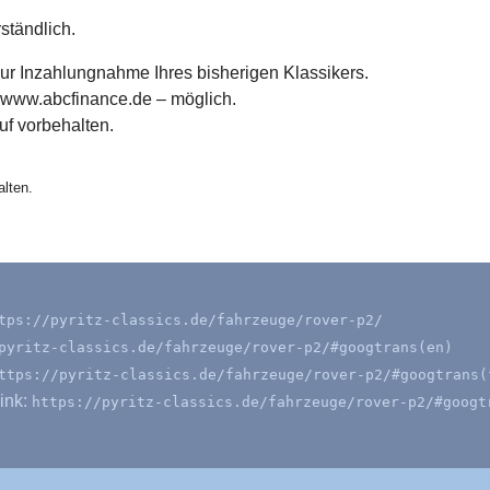
ständlich.
zur Inzahlungnahme Ihres bisherigen Klassikers.
 www.abcfinance.de – möglich.
f vorbehalten.
lten.
tps://pyritz-classics.de/fahrzeuge/rover-p2/
pyritz-classics.de/fahrzeuge/rover-p2/#googtrans(en)
ttps://pyritz-classics.de/fahrzeuge/rover-p2/#googtrans(
ink:
https://pyritz-classics.de/fahrzeuge/rover-p2/#googt