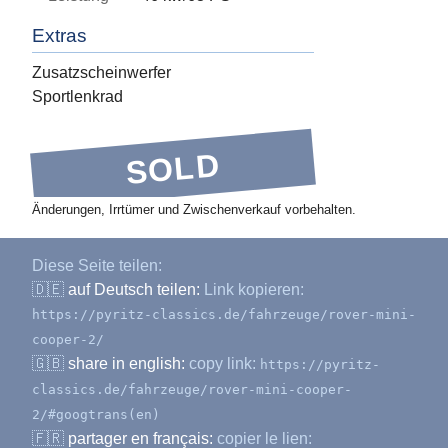
Extras
Zusatzscheinwerfer
Sportlenkrad
SOLD
Änderungen, Irrtümer und Zwischenverkauf vorbehalten.
Diese Seite teilen:
🇩🇪
auf Deutsch teilen:
Link kopieren:
https://pyritz-classics.de/fahrzeuge/rover-mini-
cooper-2/
🇬🇧
share in english:
copy link:
https://pyritz-
classics.de/fahrzeuge/rover-mini-cooper-
2/#googtrans(en)
🇫🇷
partager en français:
copier le lien: