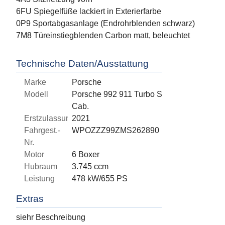
6FU Spiegelfüße lackiert in Exterierfarbe
0P9 Sportabgasanlage (Endrohrblenden schwarz)
7M8 Türeinstiegblenden Carbon matt, beleuchtet
Technische Daten/Ausstattung
Marke
Porsche
Modell
Porsche 992 911 Turbo S
Cab.
Erstzulassung
2021
Fahrgest.-
WPOZZZ99ZMS262890
Nr.
Motor
6 Boxer
Hubraum
3.745 ccm
Leistung
478 kW/655 PS
Extras
siehr Beschreibung