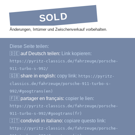
SOLD
Änderungen, Irrtümer und Zwischenverkauf vorbehalten.
Diese Seite teilen:
🇩🇪
auf Deutsch teilen:
Link kopieren:
https://pyritz-classics.de/fahrzeuge/porsche-
911-turbo-s-992/
🇬🇧
share in english:
copy link:
https://pyritz-
classics.de/fahrzeuge/porsche-911-turbo-s-
992/#googtrans(en)
🇫🇷
partager en français:
copier le lien:
https://pyritz-classics.de/fahrzeuge/porsche-
911-turbo-s-992/#googtrans(fr)
🇮🇹
condividi in italiano:
copiare questo link:
https://pyritz-classics.de/fahrzeuge/porsche-