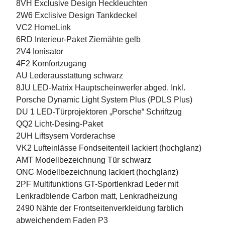
8VH Exclusive Design Heckleuchten
2W6 Exclisive Design Tankdeckel
VC2 HomeLink
6RD Interieur-Paket Ziernähte gelb
2V4 Ionisator
4F2 Komfortzugang
AU Lederausstattung schwarz
8JU LED-Matrix Hauptscheinwerfer abged. Inkl.
Porsche Dynamic Light System Plus (PDLS Plus)
DU 1 LED-Türprojektoren „Porsche“ Schriftzug
QQ2 Licht-Desing-Paket
2UH Liftsysem Vorderachse
VK2 Lufteinlässe Fondseitenteil lackiert (hochglanz)
AMT Modellbezeichnung Tür schwarz
ONC Modellbezeichnung lackiert (hochglanz)
2PF Multifunktions GT-Sportlenkrad Leder mit
Lenkradblende Carbon matt, Lenkradheizung
2490 Nähte der Frontseitenverkleidung farblich
abweichendem Faden P3