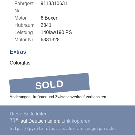
Fahrgest.-
9113310631
Nr.
Motor
6 Boxer
Hubraum
2341
Leistung
140kw/190 PS
Motor-Nr.
6331328
Extras
Colorglas
SOLD
Änderungen, Irrtümer und Zwischenverkauf vorbehalten.
Diese Seite teilen:
🇩🇪
auf Deutsch teilen:
Link kopieren:
https://pyritz-classics.de/fahrzeuge/porsche-