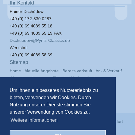
Ihr Kontakt
Rainer Dschüdow
+49 (0) 172-530 0287
+49 (0) 69 4089 55 18
+49 (0) 69 4089 55 19 FAX
Dschuedow@Pyritz-Classics.de
Werkstatt
+49 (0) 69 4089 58 69
Sitemap
Home
Aktuelle Angebote
Bereits verkauft
An- & Verkauf
Werkstatt
Über uns
Zitat der Woche
Kontakt
Impressum
Datenschutz
Um Ihnen ein besseres Nutzererlebnis zu
bieten, verwenden wir Cookies. Durch
Nutzung unserer Dienste stimmen Sie
unserer Verwendung von Cookies zu.
Weitere Informationen
© 2026
Pyritz Classics GmbH
in der
Klassikstadt Frankfurt