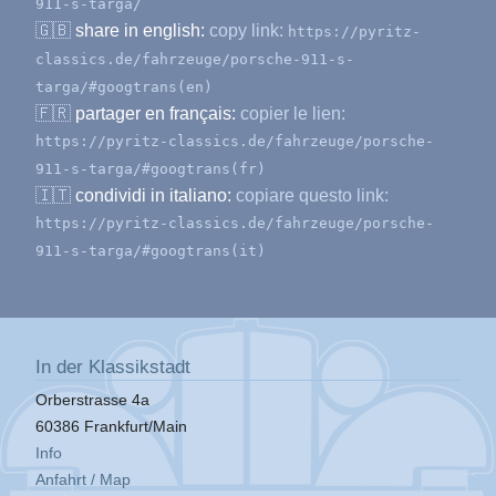
911-s-targa/
🇬🇧
share in english:
copy link:
https://pyritz-
classics.de/fahrzeuge/porsche-911-s-
targa/#googtrans(en)
🇫🇷
partager en français:
copier le lien:
https://pyritz-classics.de/fahrzeuge/porsche-
911-s-targa/#googtrans(fr)
🇮🇹
condividi in italiano:
copiare questo link:
https://pyritz-classics.de/fahrzeuge/porsche-
911-s-targa/#googtrans(it)
In der Klassikstadt
Orberstrasse 4a
60386 Frankfurt/Main
Info
Anfahrt / Map