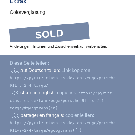
Extras
Colorverglasung
SOLD
Änderungen, Irrtümer und Zwischenverkauf vorbehalten.
Diese Seite teilen:
🇩🇪
auf Deutsch teilen:
Link kopieren:
https://pyritz-classics.de/fahrzeuge/porsche-
911-s-2-4-targa/
🇬🇧
share in english:
copy link:
https://pyritz-
classics.de/fahrzeuge/porsche-911-s-2-4-
targa/#googtrans(en)
🇫🇷
partager en français:
copier le lien:
https://pyritz-classics.de/fahrzeuge/porsche-
911-s-2-4-targa/#googtrans(fr)