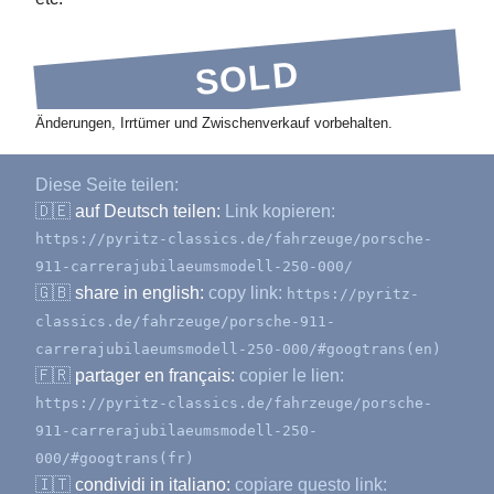
SOLD
Änderungen, Irrtümer und Zwischenverkauf vorbehalten.
Diese Seite teilen:
🇩🇪
auf Deutsch teilen:
Link kopieren:
https://pyritz-classics.de/fahrzeuge/porsche-
911-carrerajubilaeumsmodell-250-000/
🇬🇧
share in english:
copy link:
https://pyritz-
classics.de/fahrzeuge/porsche-911-
carrerajubilaeumsmodell-250-000/#googtrans(en)
🇫🇷
partager en français:
copier le lien:
https://pyritz-classics.de/fahrzeuge/porsche-
911-carrerajubilaeumsmodell-250-
000/#googtrans(fr)
🇮🇹
condividi in italiano:
copiare questo link: