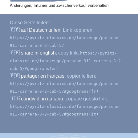
Änderungen, Irrtümer und Zwischenverkauf vorbehalten.
Diese Seite teilen:
🇩🇪
auf Deutsch teilen:
Link kopieren:
https://pyritz-classics.de/fahrzeuge/porsche-
911-carrera-3-2-cab-5/
🇬🇧
share in english:
copy link:
https://pyritz-
classics.de/fahrzeuge/porsche-911-carrera-3-2-
cab-5/#googtrans(en)
🇫🇷
partager en français:
copier le lien:
https://pyritz-classics.de/fahrzeuge/porsche-
911-carrera-3-2-cab-5/#googtrans(fr)
🇮🇹
condividi in italiano:
copiare questo link:
https://pyritz-classics.de/fahrzeuge/porsche-
911-carrera-3-2-cab-5/#googtrans(it)