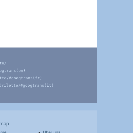
te/
ogtrans(en)
tte/#googtrans(fr)
drilette/#googtrans(it)
emap
ome
Über uns