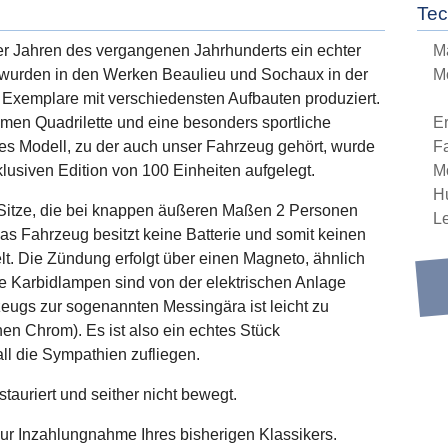
Tec
er Jahren des vergangenen Jahrhunderts ein echter
M
2 wurden in den Werken Beaulieu und Sochaux in der
M
 Exemplare mit verschiedensten Aufbauten produziert.
amen Quadrilette und eine besonders sportliche
E
ses Modell, zu der auch unser Fahrzeug gehört, wurde
Fa
klusiven Edition von 100 Einheiten aufgelegt.
M
H
n Sitze, die bei knappen äußeren Maßen 2 Personen
L
as Fahrzeug besitzt keine Batterie und somit keinen
elt. Die Zündung erfolgt über einen Magneto, ähnlich
 Karbidlampen sind von der elektrischen Anlage
eugs zur sogenannten Messingära ist leicht zu
nen Chrom). Es ist also ein echtes Stück
ll die Sympathien zufliegen.
tauriert und seither nicht bewegt.
zur Inzahlungnahme Ihres bisherigen Klassikers.