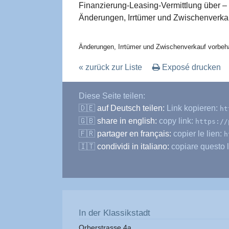
Finanzierung-Leasing-Vermittlung über –
Änderungen, Irrtümer und Zwischenverkau
Änderungen, Irrtümer und Zwischenverkauf vorbeha
« zurück zur Liste
Exposé drucken
Diese Seite teilen:
🇩🇪
auf Deutsch teilen:
Link kopieren:
ht
🇬🇧
share in english:
copy link:
https://
🇫🇷
partager en français:
copier le lien:
h
🇮🇹
condividi in italiano:
copiare questo l
In der Klassikstadt
Orberstrasse 4a