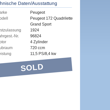
hnische Daten/Ausstattung
arke
Peugeot
odell
Peugeot 172 Quadrilette
Grand Sport
rstzulassung
1924
hrgest.-Nr.
96824
otor
4 Zylinder
ubraum
720 ccm
eistung
11,5 PS/8,4 kw
SOLD