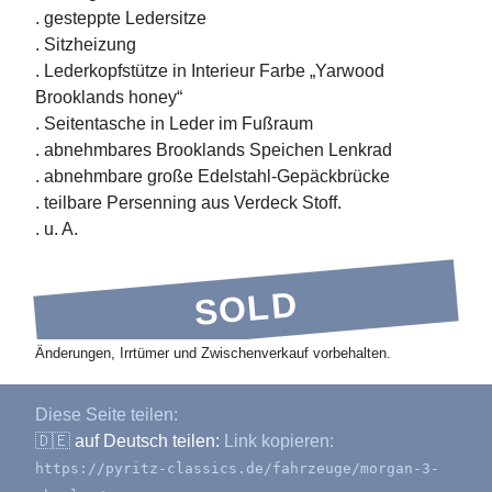
. gesteppte Ledersitze
. Sitzheizung
. Lederkopfstütze in Interieur Farbe „Yarwood
Brooklands honey“
. Seitentasche in Leder im Fußraum
. abnehmbares Brooklands Speichen Lenkrad
. abnehmbare große Edelstahl-Gepäckbrücke
. teilbare Persenning aus Verdeck Stoff.
. u. A.
SOLD
Änderungen, Irrtümer und Zwischenverkauf vorbehalten.
Diese Seite teilen:
🇩🇪
auf Deutsch teilen:
Link kopieren:
https://pyritz-classics.de/fahrzeuge/morgan-3-