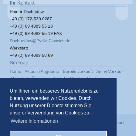
Ihr Kontakt
Rainer Dschüdow
+49 (0) 172-530 0287
+49 (0) 69 4089 55 18
+49 (0) 69 4089 55 19 FAX
Dschuedow@Pyritz-Classics.de
Werkstatt
+49 (0) 69 4089 58 69
Sitemap
Home
Aktuelle Angebote
Bereits verkauft
An- & Verkauf
Werkstatt
Über uns
Zitat der Woche
Kontakt
Impressum
Datenschutz
Um Ihnen ein besseres Nutzererlebnis zu
bieten, verwenden wir Cookies. Durch
Nutzung unserer Dienste stimmen Sie
unserer Verwendung von Cookies zu.
Weitere Informationen
© 2026
Pyritz Classics GmbH
in der
Klassikstadt Frankfurt