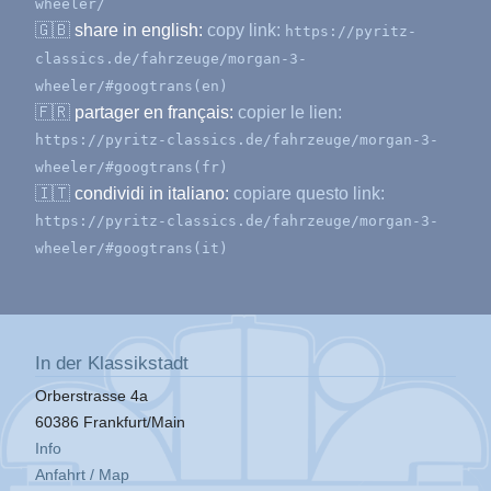
wheeler/
🇬🇧
share in english:
copy link:
https://pyritz-
classics.de/fahrzeuge/morgan-3-
wheeler/#googtrans(en)
🇫🇷
partager en français:
copier le lien:
https://pyritz-classics.de/fahrzeuge/morgan-3-
wheeler/#googtrans(fr)
🇮🇹
condividi in italiano:
copiare questo link:
https://pyritz-classics.de/fahrzeuge/morgan-3-
wheeler/#googtrans(it)
In der Klassikstadt
Orberstrasse 4a
60386 Frankfurt/Main
Info
Anfahrt / Map