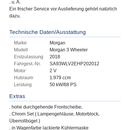
. u. A.
Ein frischer Service vor Auslieferung gehört natürlich
dazu.
Technische Daten/Ausstattung
Marke
Morgan
Modell
Morgan 3 Wheeler
Erstzulassung
2018
Fahrgest.-Nr.
SA93WLV2EHP202012
Motor
2 V
Hubraum
1.979 ccm
Leistung
50 kW/68 PS
Extras
. hohe durchgehende Frontscheibe,
. Chrom Set ( Lampengehläuse, Motorblock,
Überrollbügel )
. in Wagenfarbe lackierte Kühlermaske