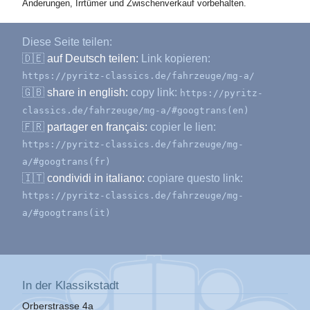
Änderungen, Irrtümer und Zwischenverkauf vorbehalten.
Diese Seite teilen:
🇩🇪
auf Deutsch teilen:
Link kopieren:
https://pyritz-classics.de/fahrzeuge/mg-a/
🇬🇧
share in english:
copy link:
https://pyritz-
classics.de/fahrzeuge/mg-a/#googtrans(en)
🇫🇷
partager en français:
copier le lien:
https://pyritz-classics.de/fahrzeuge/mg-
a/#googtrans(fr)
🇮🇹
condividi in italiano:
copiare questo link:
https://pyritz-classics.de/fahrzeuge/mg-
a/#googtrans(it)
In der Klassikstadt
Orberstrasse 4a