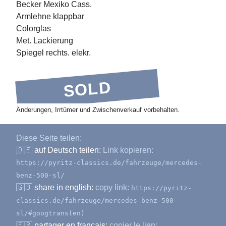
Becker Mexiko Cass.
Armlehne klappbar
Colorglas
Met. Lackierung
Spiegel rechts. elekr.
SOLD
Änderungen, Irrtümer und Zwischenverkauf vorbehalten.
Diese Seite teilen:
🇩🇪
auf Deutsch teilen:
Link kopieren:
https://pyritz-classics.de/fahrzeuge/mercedes-
benz-500-sl/
🇬🇧
share in english:
copy link:
https://pyritz-
classics.de/fahrzeuge/mercedes-benz-500-
sl/#googtrans(en)
🇫🇷
partager en français:
copier le lien: