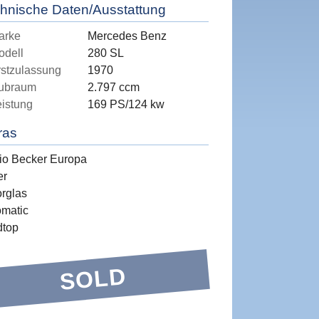
hnische Daten/Ausstattung
arke
Mercedes Benz
odell
280 SL
rstzulassung
1970
ubraum
2.797 ccm
eistung
169 PS/124 kw
ras
io Becker Europa
er
rglas
omatic
dtop
SOLD