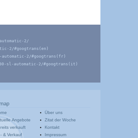
automatic-2/
tic-2/#googtrans(en)
-automatic-2/#googtrans(fr)
80-sl-automatic-2/#googtrans(it)
emap
ome
Über uns
tuelle Angebote
Zitat der Woche
reits verkauft
Kontakt
- & Verkauf
Impressum