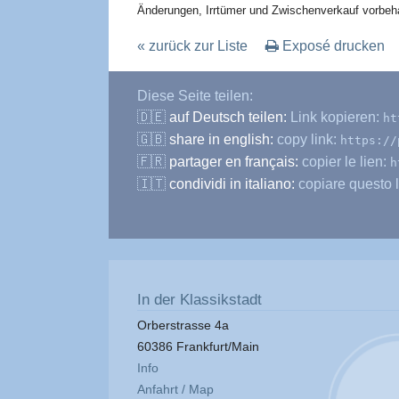
Änderungen, Irrtümer und Zwischenverkauf vorbeha
« zurück zur Liste
Exposé drucken
Diese Seite teilen:
🇩🇪
auf Deutsch teilen:
Link kopieren:
ht
🇬🇧
share in english:
copy link:
https://
🇫🇷
partager en français:
copier le lien:
h
🇮🇹
condividi in italiano:
copiare questo l
In der Klassikstadt
Orberstrasse 4a
60386 Frankfurt/Main
Info
Anfahrt / Map