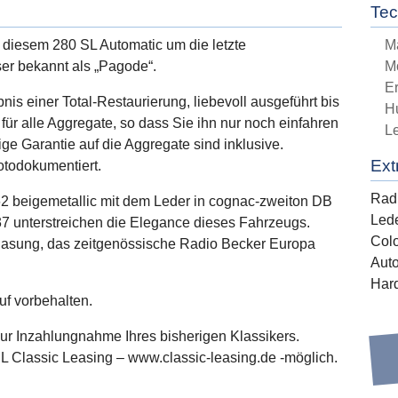
Tec
 diesem 280 SL Automatic um die letzte
M
er bekannt als „Pagode“.
M
E
is einer Total-Restaurierung, liebevoll ausgeführt bis
H
h für alle Aggregate, so dass Sie ihn nur noch einfahren
L
ge Garantie auf die Aggregate sind inklusive.
Ext
fotodokumentiert.
Rad
2 beigemetallic mit dem Leder in cognac-zweiton DB
Led
7 unterstreichen die Elegance dieses Fahrzeugs.
Colo
glasung, das zeitgenössische Radio Becker Europa
Aut
Har
f vorbehalten.
zur Inzahlungnahme Ihres bisherigen Klassikers.
L Classic Leasing – www.classic-leasing.de -möglich.