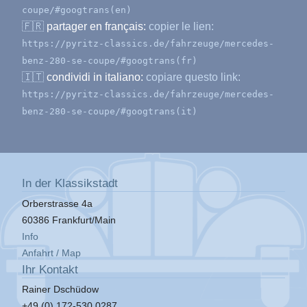
coupe/#googtrans(en)
🇫🇷
partager en français:
copier le lien:
https://pyritz-classics.de/fahrzeuge/mercedes-
benz-280-se-coupe/#googtrans(fr)
🇮🇹
condividi in italiano:
copiare questo link:
https://pyritz-classics.de/fahrzeuge/mercedes-
benz-280-se-coupe/#googtrans(it)
In der Klassikstadt
Orberstrasse 4a
60386 Frankfurt/Main
Info
Anfahrt / Map
Ihr Kontakt
Rainer Dschüdow
+49 (0) 172-530 0287