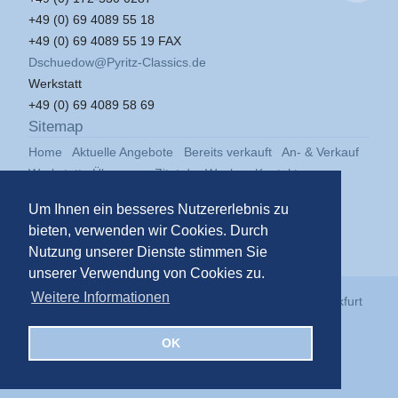
+49 (0) 69 4089 55 18
+49 (0) 69 4089 55 19 FAX
Dschuedow@Pyritz-Classics.de
Werkstatt
+49 (0) 69 4089 58 69
Sitemap
Home
Aktuelle Angebote
Bereits verkauft
An- & Verkauf
Werkstatt
Über uns
Zitat der Woche
Kontakt
Impressum
Datenschutz
Um Ihnen ein besseres Nutzererlebnis zu
bieten, verwenden wir Cookies. Durch
Nutzung unserer Dienste stimmen Sie
unserer Verwendung von Cookies zu.
Weitere Informationen
© 2026
Pyritz Classics GmbH
in der
Klassikstadt Frankfurt
OK