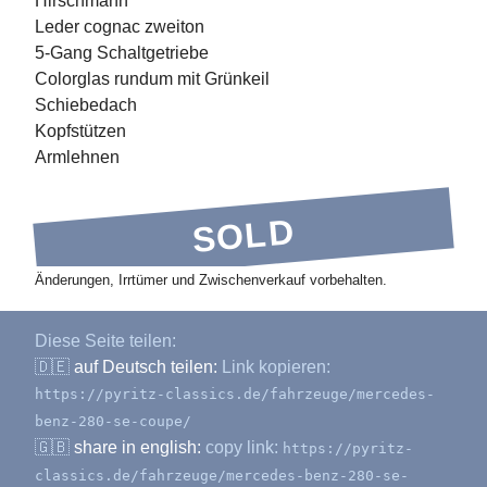
Hirschmann
Leder cognac zweiton
5-Gang Schaltgetriebe
Colorglas rundum mit Grünkeil
Schiebedach
Kopfstützen
Armlehnen
SOLD
Änderungen, Irrtümer und Zwischenverkauf vorbehalten.
Diese Seite teilen:
🇩🇪
auf Deutsch teilen:
Link kopieren:
https://pyritz-classics.de/fahrzeuge/mercedes-
benz-280-se-coupe/
🇬🇧
share in english:
copy link:
https://pyritz-
classics.de/fahrzeuge/mercedes-benz-280-se-