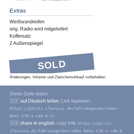
Extras
Weißwandreifen
orig. Radio wird mitgeliefert
Koffersatz
2 Außenspiegel
SOLD
Änderungen, Irrtümer und Zwischenverkauf vorbehalten.
Diese Seite teilen:
🇩🇪
auf Deutsch teilen:
Link kopieren:
https://pyritz-classics.de/fahrzeuge/mercedes-
benz-170-s-cab-b-2/
🇬🇧
share in english:
copy link:
https://pyritz-
classics.de/fahrzeuge/mercedes-benz-170-s-cab-b-