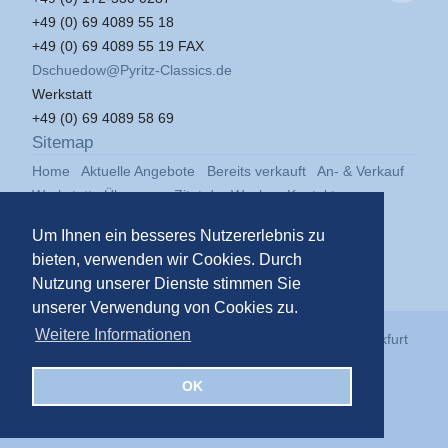
+49 (0) 69 4089 55 18
+49 (0) 69 4089 55 19 FAX
Dschuedow@Pyritz-Classics.de
Werkstatt
+49 (0) 69 4089 58 69
Sitemap
Home
Aktuelle Angebote
Bereits verkauft
An- & Verkauf
Werkstatt
Über uns
Zitat der Woche
Kontakt
Impressum
Datenschutz
Um Ihnen ein besseres Nutzererlebnis zu
bieten, verwenden wir Cookies. Durch
Nutzung unserer Dienste stimmen Sie
unserer Verwendung von Cookies zu.
Weitere Informationen
© 2026
Pyritz Classics GmbH
in der
Klassikstadt Frankfurt
OK