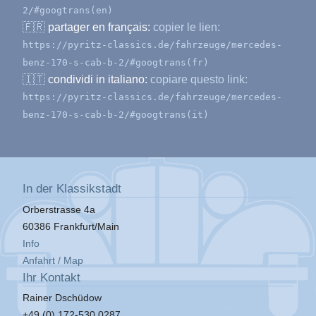
2/#googtrans(en)
🇫🇷
partager en français:
copier le lien:
https://pyritz-classics.de/fahrzeuge/mercedes-
benz-170-s-cab-b-2/#googtrans(fr)
🇮🇹
condividi in italiano:
copiare questo link:
https://pyritz-classics.de/fahrzeuge/mercedes-
benz-170-s-cab-b-2/#googtrans(it)
In der Klassikstadt
Orberstrasse 4a
60386 Frankfurt/Main
Info
Anfahrt / Map
Ihr Kontakt
Rainer Dschüdow
+49 (0) 172-530 0287