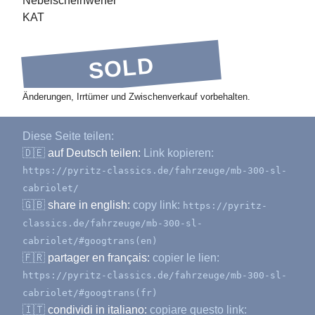
Nebelscheinwerfer
KAT
SOLD
Änderungen, Irrtümer und Zwischenverkauf vorbehalten.
Diese Seite teilen:
🇩🇪
auf Deutsch teilen:
Link kopieren:
https://pyritz-classics.de/fahrzeuge/mb-300-sl-
cabriolet/
🇬🇧
share in english:
copy link:
https://pyritz-
classics.de/fahrzeuge/mb-300-sl-
cabriolet/#googtrans(en)
🇫🇷
partager en français:
copier le lien:
https://pyritz-classics.de/fahrzeuge/mb-300-sl-
cabriolet/#googtrans(fr)
🇮🇹
condividi in italiano:
copiare questo link: