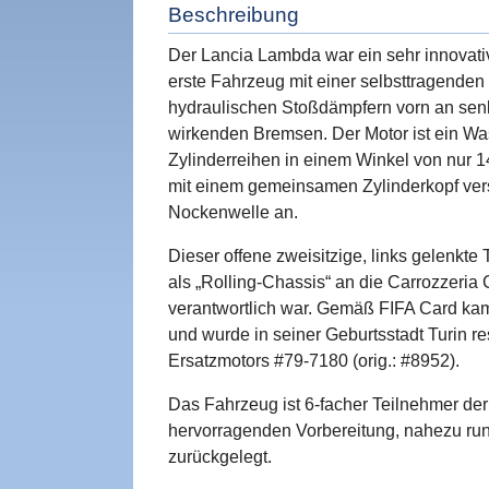
Beschreibung
Der Lancia Lambda war ein sehr innovativ
erste Fahrzeug mit einer selbsttragenden
hydraulischen Stoßdämpfern vorn an senk
wirkenden Bremsen. Der Motor ist ein Was
Zylinderreihen in einem Winkel von nur 14
mit einem gemeinsamen Zylinderkopf vers
Nockenwelle an.
Dieser offene zweisitzige, links gelenkte
als „Rolling-Chassis“ an die Carrozzeria C
verantwortlich war. Gemäß FIFA Card ka
und wurde in seiner Geburtsstadt Turin r
Ersatzmotors #79-7180 (orig.: #8952).
Das Fahrzeug ist 6-facher Teilnehmer der 
hervorragenden Vorbereitung, nahezu run
zurückgelegt.