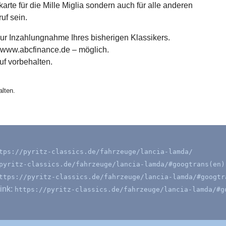
tskarte für die Mille Miglia sondern auch für alle anderen
uf sein.
zur Inzahlungnahme Ihres bisherigen Klassikers.
 www.abcfinance.de – möglich.
f vorbehalten.
lten.
tps://pyritz-classics.de/fahrzeuge/lancia-lamda/
pyritz-classics.de/fahrzeuge/lancia-lamda/#googtrans(en)
ttps://pyritz-classics.de/fahrzeuge/lancia-lamda/#googtr
ink:
https://pyritz-classics.de/fahrzeuge/lancia-lamda/#g