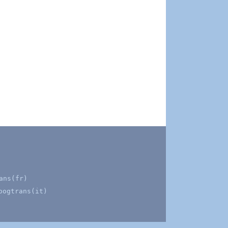
ans(fr)
oogtrans(it)