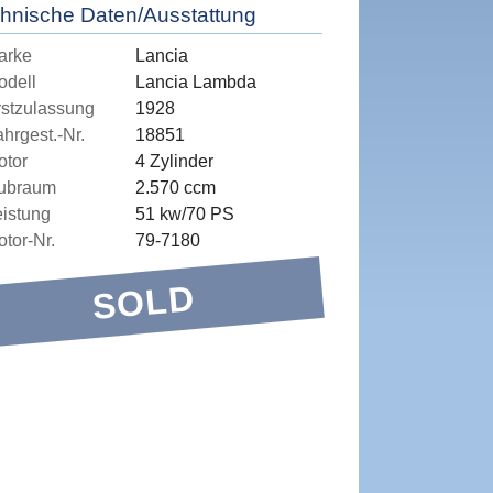
hnische Daten/Ausstattung
arke
Lancia
odell
Lancia Lambda
rstzulassung
1928
hrgest.-Nr.
18851
otor
4 Zylinder
ubraum
2.570 ccm
eistung
51 kw/70 PS
tor-Nr.
79-7180
SOLD