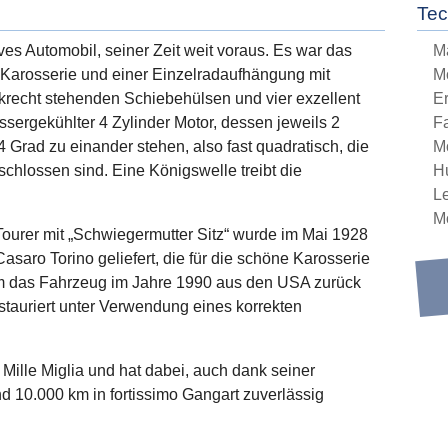
Tec
es Automobil, seiner Zeit weit voraus. Es war das
M
 Karosserie und einer Einzelradaufhängung mit
M
recht stehenden Schiebehülsen und vier exzellent
E
sergekühlter 4 Zylinder Motor, dessen jeweils 2
Fa
 Grad zu einander stehen, also fast quadratisch, die
M
chlossen sind. Eine Königswelle treibt die
H
L
Mo
 Tourer mit „Schwiegermutter Sitz“ wurde im Mai 1928
asaro Torino geliefert, die für die schöne Karosserie
m das Fahrzeug im Jahre 1990 aus den USA zurück
estauriert unter Verwendung eines korrekten
Mille Miglia und hat dabei, auch dank seiner
d 10.000 km in fortissimo Gangart zuverlässig