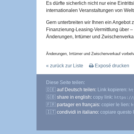
Es dürfte sicherlich nicht nur eine Eintrit
internationalen Veranstaltungen von Weltr
Gern unterbreiten wir Ihnen ein Angebot 
Finanzierung-Leasing-Vermittlung über –
Änderungen, Irrtümer und Zwischenverkau
Änderungen, Irrtümer und Zwischenverkauf vorbeha
« zurück zur Liste
Exposé drucken
Diese Seite teilen:
🇩🇪
auf Deutsch teilen:
Link kopieren:
ht
🇬🇧
share in english:
copy link:
https://
🇫🇷
partager en français:
copier le lien:
h
🇮🇹
condividi in italiano:
copiare questo l