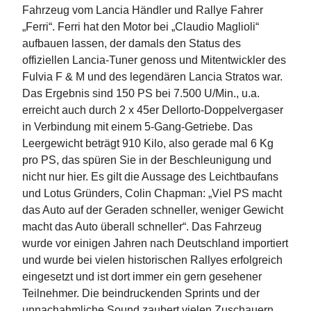
Fahrzeug vom Lancia Händler und Rallye Fahrer
„Ferri“. Ferri hat den Motor bei „Claudio Maglioli“
aufbauen lassen, der damals den Status des
offiziellen Lancia-Tuner genoss und Mitentwickler des
Fulvia F & M und des legendären Lancia Stratos war.
Das Ergebnis sind 150 PS bei 7.500 U/Min., u.a.
erreicht auch durch 2 x 45er Dellorto-Doppelvergaser
in Verbindung mit einem 5-Gang-Getriebe. Das
Leergewicht beträgt 910 Kilo, also gerade mal 6 Kg
pro PS, das spüren Sie in der Beschleunigung und
nicht nur hier. Es gilt die Aussage des Leichtbaufans
und Lotus Gründers, Colin Chapman: „Viel PS macht
das Auto auf der Geraden schneller, weniger Gewicht
macht das Auto überall schneller“. Das Fahrzeug
wurde vor einigen Jahren nach Deutschland importiert
und wurde bei vielen historischen Rallyes erfolgreich
eingesetzt und ist dort immer ein gern gesehener
Teilnehmer. Die beindruckenden Sprints und der
unnachahmliche Sound zaubert vielen Zuschauern