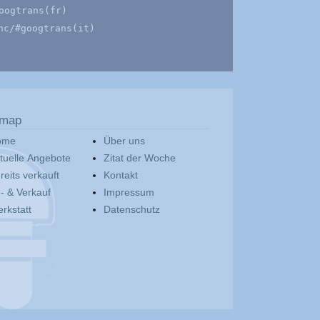
oogtrans(fr)
hc/#googtrans(it)
emap
ome
Über uns
tuelle Angebote
Zitat der Woche
reits verkauft
Kontakt
- & Verkauf
Impressum
rkstatt
Datenschutz