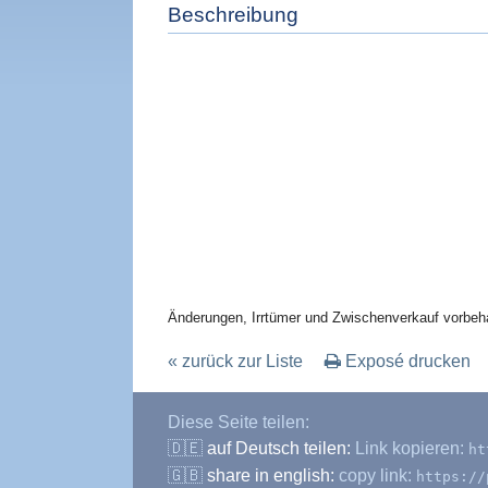
Beschreibung
Änderungen, Irrtümer und Zwischenverkauf vorbeha
« zurück zur Liste
Exposé drucken
Diese Seite teilen:
🇩🇪
auf Deutsch teilen:
Link kopieren:
ht
🇬🇧
share in english:
copy link:
https://