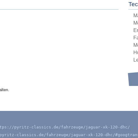
Tec
M
M
E
Fa
M
H
L
lten.
tps://pyritz-classics.de/fahrzeuge/jaguar-xk-120-dhc/
pyritz-classics.de/fahrzeuge/jaguar-xk-120-dhc/#googtran