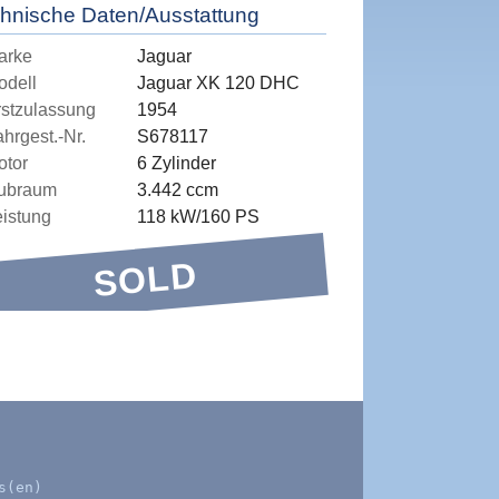
hnische Daten/Ausstattung
arke
Jaguar
odell
Jaguar XK 120 DHC
rstzulassung
1954
hrgest.-Nr.
S678117
otor
6 Zylinder
ubraum
3.442 ccm
eistung
118 kW/160 PS
SOLD
s(en)