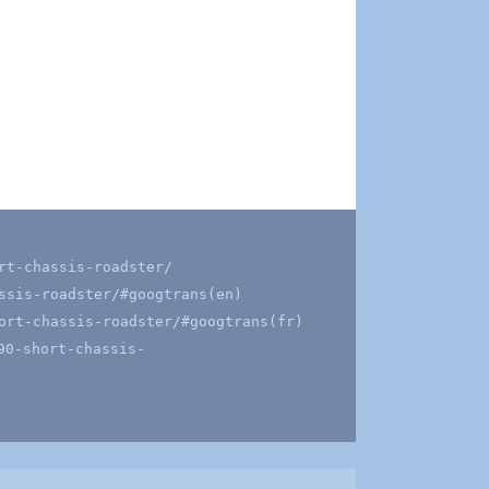
rt-chassis-roadster/
ssis-roadster/#googtrans(en)
ort-chassis-roadster/#googtrans(fr)
90-short-chassis-