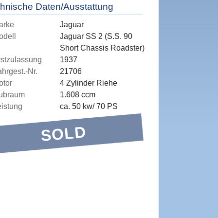
hnische Daten/Ausstattung
arke
Jaguar
odell
Jaguar SS 2 (S.S. 90
Short Chassis Roadster)
rstzulassung
1937
hrgest.-Nr.
21706
otor
4 Zylinder Riehe
ubraum
1.608 ccm
eistung
ca. 50 kw/ 70 PS
SOLD