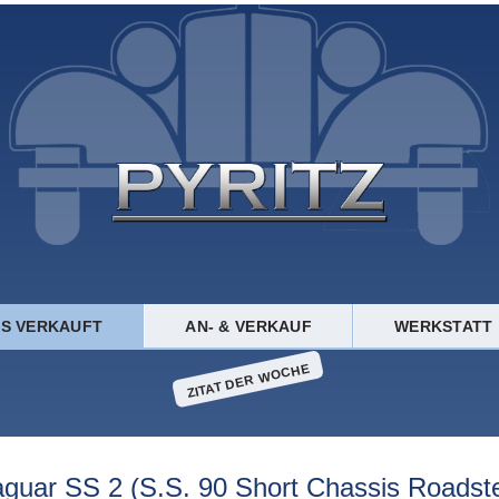
TS VERKAUFT
AN- & VERKAUF
WERKSTATT
ZITAT DER WOCHE
aguar SS 2 (S.S. 90 Short Chassis Roadste