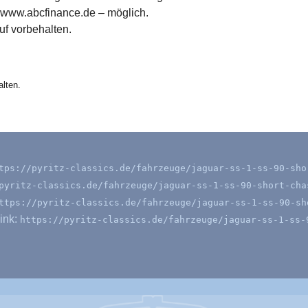
 www.abcfinance.de – möglich.
f vorbehalten.
lten.
tps://pyritz-classics.de/fahrzeuge/jaguar-ss-1-ss-90-sho
pyritz-classics.de/fahrzeuge/jaguar-ss-1-ss-90-short-cha
ttps://pyritz-classics.de/fahrzeuge/jaguar-ss-1-ss-90-sh
ink:
https://pyritz-classics.de/fahrzeuge/jaguar-ss-1-ss-