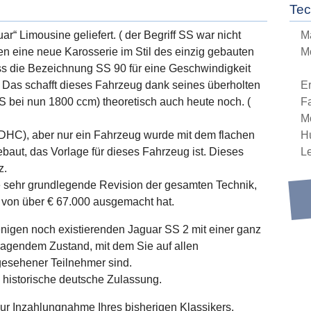
Tec
r“ Limousine geliefert. ( der Begriff SS war nicht
M
ren eine neue Karosserie im Stil des einzig gebauten
M
s die Bezeichnung SS 90 für eine Geschwindigkeit
. Das schafft dieses Fahrzeug dank seines überholten
E
S bei nun 1800 ccm) theoretisch auch heute noch. (
Fa
M
DHC), aber nur ein Fahrzeug wurde mit dem flachen
H
baut, das Vorlage für dieses Fahrzeug ist. Dieses
L
z.
e sehr grundlegende Revision der gesamten Technik,
g von über € 67.000 ausgemacht hat.
enigen noch existierenden Jaguar SS 2 mit einer ganz
agendem Zustand, mit dem Sie auf allen
gesehener Teilnehmer sind.
 historische deutsche Zulassung.
zur Inzahlungnahme Ihres bisherigen Klassikers.