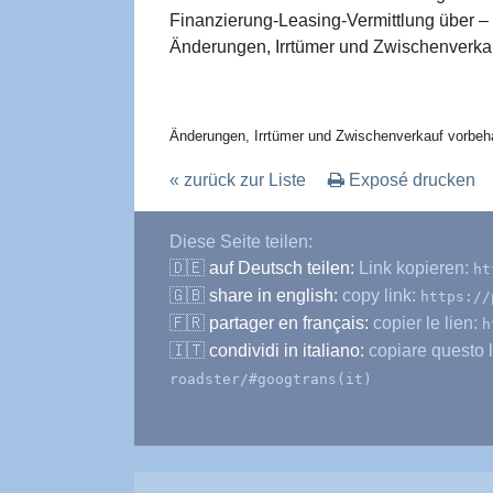
Finanzierung-Leasing-Vermittlung über –
Änderungen, Irrtümer und Zwischenverkau
Änderungen, Irrtümer und Zwischenverkauf vorbeha
« zurück zur Liste
Exposé drucken
Diese Seite teilen:
🇩🇪
auf Deutsch teilen:
Link kopieren:
ht
🇬🇧
share in english:
copy link:
https://
🇫🇷
partager en français:
copier le lien:
h
🇮🇹
condividi in italiano:
copiare questo l
roadster/#googtrans(it)