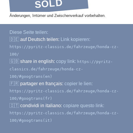
SOLD
Änderungen, Irrtümer und Zwischenverkauf vorbehalten.
Diese Seite teilen:
🇩🇪
auf Deutsch teilen:
Link kopieren:
https://pyritz-classics.de/fahrzeuge/honda-cz-
100/
🇬🇧
share in english:
copy link:
https://pyritz-
classics.de/fahrzeuge/honda-cz-
100/#googtrans(en)
🇫🇷
partager en français:
copier le lien:
https://pyritz-classics.de/fahrzeuge/honda-cz-
100/#googtrans(fr)
🇮🇹
condividi in italiano:
copiare questo link:
https://pyritz-classics.de/fahrzeuge/honda-cz-
100/#googtrans(it)