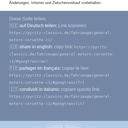
Änderungen, Irrtümer und Zwischenverkauf vorbehalten.
Diese Seite teilen:
🇩🇪
auf Deutsch teilen:
Link kopieren:
https://pyritz-classics.de/fahrzeuge/general-
motors-corvette-c1/
🇬🇧
share in english:
copy link:
https://pyritz-
classics.de/fahrzeuge/general-motors-corvette-
c1/#googtrans(en)
🇫🇷
partager en français:
copier le lien:
https://pyritz-classics.de/fahrzeuge/general-
motors-corvette-c1/#googtrans(fr)
🇮🇹
condividi in italiano:
copiare questo link:
https://pyritz-classics.de/fahrzeuge/general-
motors-corvette-c1/#googtrans(it)