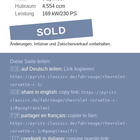
Hubraum
4.554 ccm
Leistung
169 kW/230 PS
SOLD
Änderungen, Irrtümer und Zwischenverkauf vorbehalten.
Diese Seite teilen:
🇩🇪
auf Deutsch teilen:
Link kopieren:
https://pyritz-classics.de/fahrzeuge/chevrolet-
corvette-c-1/
🇬🇧
share in english:
copy link:
https://pyritz-
classics.de/fahrzeuge/chevrolet-corvette-c-
1/#googtrans(en)
🇫🇷
partager en français:
copier le lien:
https://pyritz-classics.de/fahrzeuge/chevrolet-
corvette-c-1/#googtrans(fr)
🇮🇹
condividi in italiano:
copiare questo link: