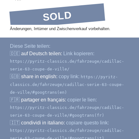
SOLD
Änderungen, Irrtümer und Zwischenverkauf vorbehalten.
Diese Seite teilen:
🇩🇪
auf Deutsch teilen:
Link kopieren:
https://pyritz-classics.de/fahrzeuge/cadillac-
serie-63-coupe-de-ville/
🇬🇧
share in english:
copy link:
https://pyritz-
classics.de/fahrzeuge/cadillac-serie-63-coupe-
de-ville/#googtrans(en)
🇫🇷
partager en français:
copier le lien:
https://pyritz-classics.de/fahrzeuge/cadillac-
serie-63-coupe-de-ville/#googtrans(fr)
🇮🇹
condividi in italiano:
copiare questo link:
https://pyritz-classics.de/fahrzeuge/cadillac-
serie-63-coupe-de-ville/#googtrans(it)