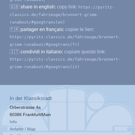
🇬🇧
share in english:
copy link:
https://pyritz-
classics.de/fahrzeuge/brunnert-grimm-
runabout/#googtrans(en)
🇫🇷
partager en français:
copier le lien:
https://pyritz-classics.de/fahrzeuge/brunnert-
grimm-runabout/#googtrans(fr)
🇮🇹
condividi in italiano:
copiare questo link:
https://pyritz-classics.de/fahrzeuge/brunnert-
grimm-runabout/#googtrans(it)
In der Klassikstadt
Orberstrasse 4a
60386 Frankfurt/Main
Info
Anfahrt / Map