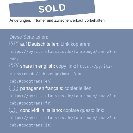
SOLD
Änderungen, Irrtümer und Zwischenverkauf vorbehalten.
Diese Seite teilen:
🇩🇪
auf Deutsch teilen:
Link kopieren:
https://pyritz-classics.de/fahrzeuge/bmw-z3-m-
cab/
🇬🇧
share in english:
copy link:
https://pyritz-
classics.de/fahrzeuge/bmw-z3-m-
cab/#googtrans(en)
🇫🇷
partager en français:
copier le lien:
https://pyritz-classics.de/fahrzeuge/bmw-z3-m-
cab/#googtrans(fr)
🇮🇹
condividi in italiano:
copiare questo link:
https://pyritz-classics.de/fahrzeuge/bmw-z3-m-
cab/#googtrans(it)