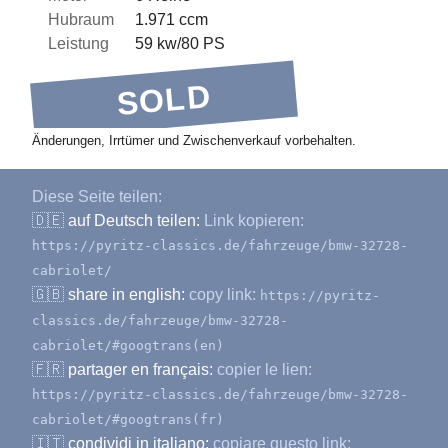
Hubraum
1.971 ccm
Leistung
59 kw/80 PS
SOLD
Änderungen, Irrtümer und Zwischenverkauf vorbehalten.
Diese Seite teilen:
🇩🇪
auf Deutsch teilen:
Link kopieren:
https://pyritz-classics.de/fahrzeuge/bmw-32728-
cabriolet/
🇬🇧
share in english:
copy link:
https://pyritz-
classics.de/fahrzeuge/bmw-32728-
cabriolet/#googtrans(en)
🇫🇷
partager en français:
copier le lien:
https://pyritz-classics.de/fahrzeuge/bmw-32728-
cabriolet/#googtrans(fr)
🇮🇹
condividi in italiano:
copiare questo link: