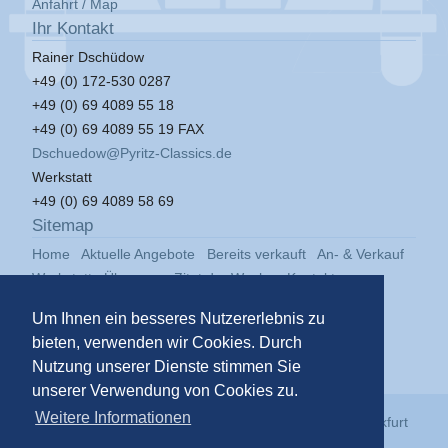
Anfahrt / Map
Ihr Kontakt
Rainer Dschüdow
+49 (0) 172-530 0287
+49 (0) 69 4089 55 18
+49 (0) 69 4089 55 19 FAX
Dschuedow@Pyritz-Classics.de
Werkstatt
+49 (0) 69 4089 58 69
Sitemap
Home
Aktuelle Angebote
Bereits verkauft
An- & Verkauf
Werkstatt
Über uns
Zitat der Woche
Kontakt
Impressum
Datenschutz
Um Ihnen ein besseres Nutzererlebnis zu
bieten, verwenden wir Cookies. Durch
Nutzung unserer Dienste stimmen Sie
unserer Verwendung von Cookies zu.
Weitere Informationen
© 2026
Pyritz Classics GmbH
in der
Klassikstadt Frankfurt