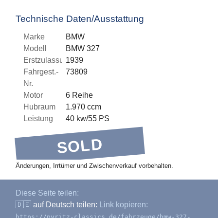
Technische Daten/Ausstattung
Marke
BMW
Modell
BMW 327
Erstzulassung
1939
Fahrgest.-
73809
Nr.
Motor
6 Reihe
Hubraum
1.970 ccm
Leistung
40 kw/55 PS
SOLD
Änderungen, Irrtümer und Zwischenverkauf vorbehalten.
Diese Seite teilen:
🇩🇪
auf Deutsch teilen:
Link kopieren:
https://pyritz-classics.de/fahrzeuge/bmw-327-