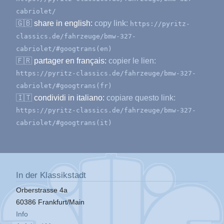
cabriolet/
🇬🇧
share in english:
copy link:
https://pyritz-
classics.de/fahrzeuge/bmw-327-
cabriolet/#googtrans(en)
🇫🇷
partager en français:
copier le lien:
https://pyritz-classics.de/fahrzeuge/bmw-327-
cabriolet/#googtrans(fr)
🇮🇹
condividi in italiano:
copiare questo link:
https://pyritz-classics.de/fahrzeuge/bmw-327-
cabriolet/#googtrans(it)
In der Klassikstadt
Orberstrasse 4a
60386 Frankfurt/Main
Info