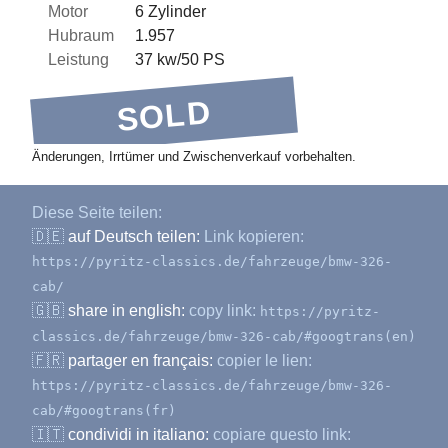
Motor
6 Zylinder
Hubraum
1.957
Leistung
37 kw/50 PS
SOLD
Änderungen, Irrtümer und Zwischenverkauf vorbehalten.
Diese Seite teilen:
🇩🇪
auf Deutsch teilen:
Link kopieren:
https://pyritz-classics.de/fahrzeuge/bmw-326-
cab/
🇬🇧
share in english:
copy link:
https://pyritz-
classics.de/fahrzeuge/bmw-326-cab/#googtrans(en)
🇫🇷
partager en français:
copier le lien:
https://pyritz-classics.de/fahrzeuge/bmw-326-
cab/#googtrans(fr)
🇮🇹
condividi in italiano:
copiare questo link: