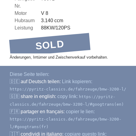
Nr.
Motor
V 8
Hubraum
3.140 ccm
Leistung
88KW/120PS
SOLD
Änderungen, Irrtümer und Zwischenverkauf vorbehalten.
Diese Seite teilen:
🇩🇪
auf Deutsch teilen:
Link kopieren:
https://pyritz-classics.de/fahrzeuge/bmw-3200-l/
🇬🇧
share in english:
copy link:
https://pyritz-
classics.de/fahrzeuge/bmw-3200-l/#googtrans(en)
🇫🇷
partager en français:
copier le lien:
https://pyritz-classics.de/fahrzeuge/bmw-3200-
l/#googtrans(fr)
🇮🇹
condividi in italiano:
copiare questo link: