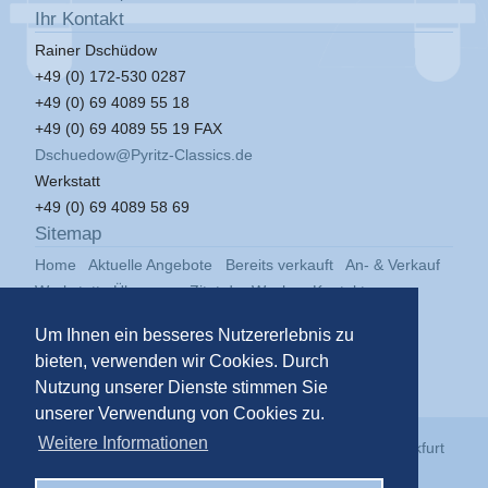
Ihr Kontakt
Rainer Dschüdow
+49 (0) 172-530 0287
+49 (0) 69 4089 55 18
+49 (0) 69 4089 55 19 FAX
Dschuedow@Pyritz-Classics.de
Werkstatt
+49 (0) 69 4089 58 69
Sitemap
Home
Aktuelle Angebote
Bereits verkauft
An- & Verkauf
Werkstatt
Über uns
Zitat der Woche
Kontakt
Impressum
Datenschutz
Um Ihnen ein besseres Nutzererlebnis zu
bieten, verwenden wir Cookies. Durch
Nutzung unserer Dienste stimmen Sie
unserer Verwendung von Cookies zu.
Weitere Informationen
© 2026
Pyritz Classics GmbH
in der
Klassikstadt Frankfurt