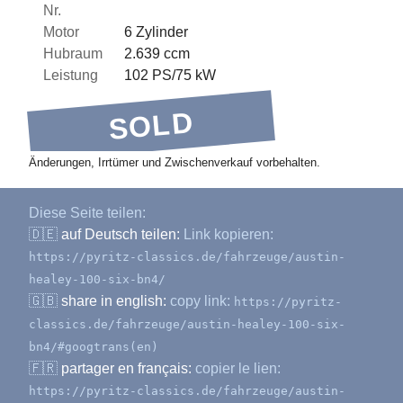
Nr.
Motor
6 Zylinder
Hubraum
2.639 ccm
Leistung
102 PS/75 kW
SOLD
Änderungen, Irrtümer und Zwischenverkauf vorbehalten.
Diese Seite teilen:
🇩🇪
auf Deutsch teilen:
Link kopieren:
https://pyritz-classics.de/fahrzeuge/austin-
healey-100-six-bn4/
🇬🇧
share in english:
copy link:
https://pyritz-
classics.de/fahrzeuge/austin-healey-100-six-
bn4/#googtrans(en)
🇫🇷
partager en français:
copier le lien:
https://pyritz-classics.de/fahrzeuge/austin-