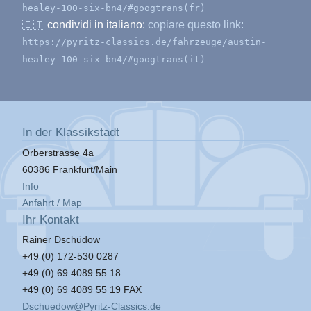
healey-100-six-bn4/#googtrans(fr)
🇮🇹
condividi in italiano:
copiare questo link:
https://pyritz-classics.de/fahrzeuge/austin-
healey-100-six-bn4/#googtrans(it)
In der Klassikstadt
Orberstrasse 4a
60386 Frankfurt/Main
Info
Anfahrt / Map
Ihr Kontakt
Rainer Dschüdow
+49 (0) 172-530 0287
+49 (0) 69 4089 55 18
+49 (0) 69 4089 55 19 FAX
Dschuedow@Pyritz-Classics.de