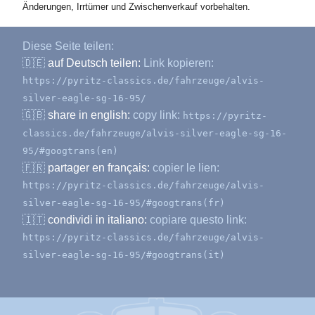
Änderungen, Irrtümer und Zwischenverkauf vorbehalten.
Diese Seite teilen:
🇩🇪
auf Deutsch teilen:
Link kopieren:
https://pyritz-classics.de/fahrzeuge/alvis-
silver-eagle-sg-16-95/
🇬🇧
share in english:
copy link:
https://pyritz-
classics.de/fahrzeuge/alvis-silver-eagle-sg-16-
95/#googtrans(en)
🇫🇷
partager en français:
copier le lien:
https://pyritz-classics.de/fahrzeuge/alvis-
silver-eagle-sg-16-95/#googtrans(fr)
🇮🇹
condividi in italiano:
copiare questo link:
https://pyritz-classics.de/fahrzeuge/alvis-
silver-eagle-sg-16-95/#googtrans(it)