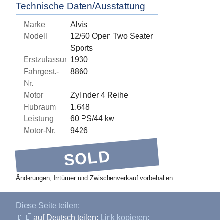
Technische Daten/Ausstattung
Marke
Alvis
Modell
12/60 Open Two Seater
Sports
Erstzulassung
1930
Fahrgest.-
8860
Nr.
Motor
Zylinder 4 Reihe
Hubraum
1.648
Leistung
60 PS/44 kw
Motor-Nr.
9426
SOLD
Änderungen, Irrtümer und Zwischenverkauf vorbehalten.
Diese Seite teilen:
🇩🇪
auf Deutsch teilen:
Link kopieren: