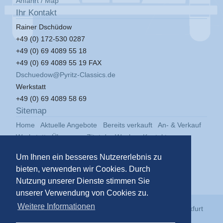
Anfahrt / Map
Ihr Kontakt
Rainer Dschüdow
+49 (0) 172-530 0287
+49 (0) 69 4089 55 18
+49 (0) 69 4089 55 19 FAX
Dschuedow@Pyritz-Classics.de
Werkstatt
+49 (0) 69 4089 58 69
Sitemap
Home
Aktuelle Angebote
Bereits verkauft
An- & Verkauf
Werkstatt
Über uns
Zitat der Woche
Kontakt
Impressum
Datenschutz
Um Ihnen ein besseres Nutzererlebnis zu
bieten, verwenden wir Cookies. Durch
Nutzung unserer Dienste stimmen Sie
unserer Verwendung von Cookies zu.
Weitere Informationen
© 2026
Pyritz Classics GmbH
in der
Klassikstadt Frankfurt