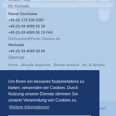
Ihr Kontakt
Rainer Dschüdow
+49 (0) 172-530 0287
+49 (0) 69 4089 55 18
+49 (0) 69 4089 55 19 FAX
Dschuedow@Pyritz-Classics.de
Werkstatt
+49 (0) 69 4089 58 69
Sitemap
Home
Aktuelle Angebote
Bereits verkauft
An- & Verkauf
Werkstatt
Über uns
Zitat der Woche
Kontakt
Impressum
Datenschutz
Um Ihnen ein besseres Nutzererlebnis zu
bieten, verwenden wir Cookies. Durch
Nutzung unserer Dienste stimmen Sie
unserer Verwendung von Cookies zu.
Weitere Informationen
© 2026
Pyritz Classics GmbH
in der
Klassikstadt Frankfurt