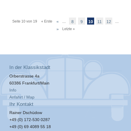
«
...
...
Seite 10 von 19
« Erste
8
9
10
11
12
»
Letzte »
In der Klassikstadt
Orberstrasse 4a
60386 Frankfurt/Main
Info
Anfahrt / Map
Ihr Kontakt
Rainer Dschüdow
+49 (0) 172-530 0287
+49 (0) 69 4089 55 18