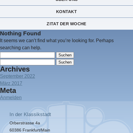
KONTAKT
ZITAT DER WOCHE
Nothing Found
It seems we can’t find what you’re looking for. Perhaps
searching can help.
Suchen
nach:
Suchen
Archives
nach:
September 2022
März 2017
Meta
Anmelden
In der Klassikstadt
Orberstrasse 4a
60386 Frankfurt/Main