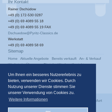
Ihr Kontakt
Rainer Dschüdow
+49 (0) 172-530 0287
+49 (0) 69 4089 55 18
+49 (0) 69 4089 55 19 FAX
Dschuedow@Pyritz-Classics.de
Werkstatt
+49 (0) 69 4089 58 69
Sitemap
Home
Aktuelle Angebote
Bereits verkauft
An- & Verkauf
Werkstatt
Über uns
Zitat der Woche
Kontakt
Impressum
Datenschutz
Um Ihnen ein besseres Nutzererlebnis zu
bieten, verwenden wir Cookies. Durch
Nutzung unserer Dienste stimmen Sie
unserer Verwendung von Cookies zu.
Weitere Informationen
© 2026
Pyritz Classics GmbH
in der
Klassikstadt Frankfurt