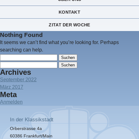
KONTAKT
ZITAT DER WOCHE
Nothing Found
It seems we can’t find what you’re looking for. Perhaps
searching can help.
Suchen
nach:
Suchen
Archives
nach:
September 2022
März 2017
Meta
Anmelden
In der Klassikstadt
Orberstrasse 4a
60386 Frankfurt/Main