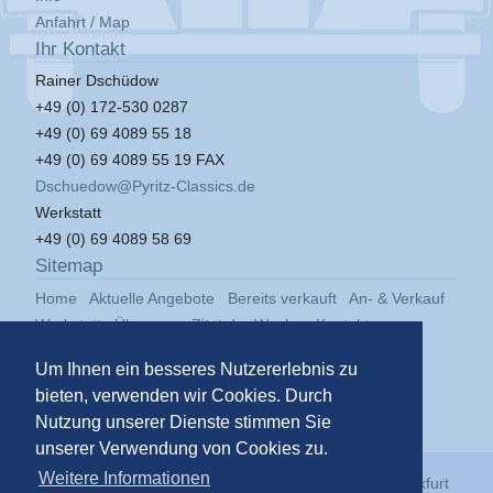
Anfahrt / Map
Ihr Kontakt
Rainer Dschüdow
+49 (0) 172-530 0287
+49 (0) 69 4089 55 18
+49 (0) 69 4089 55 19 FAX
Dschuedow@Pyritz-Classics.de
Werkstatt
+49 (0) 69 4089 58 69
Sitemap
Home
Aktuelle Angebote
Bereits verkauft
An- & Verkauf
Werkstatt
Über uns
Zitat der Woche
Kontakt
Impressum
Datenschutz
Um Ihnen ein besseres Nutzererlebnis zu
bieten, verwenden wir Cookies. Durch
Nutzung unserer Dienste stimmen Sie
unserer Verwendung von Cookies zu.
Weitere Informationen
© 2026
Pyritz Classics GmbH
in der
Klassikstadt Frankfurt